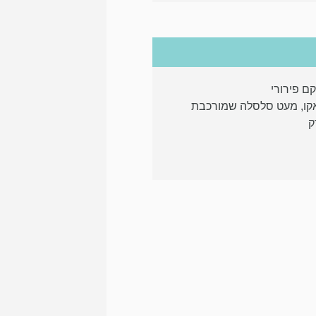
ם פירורי
קו, מעט סלסלה שמורכבת
ק