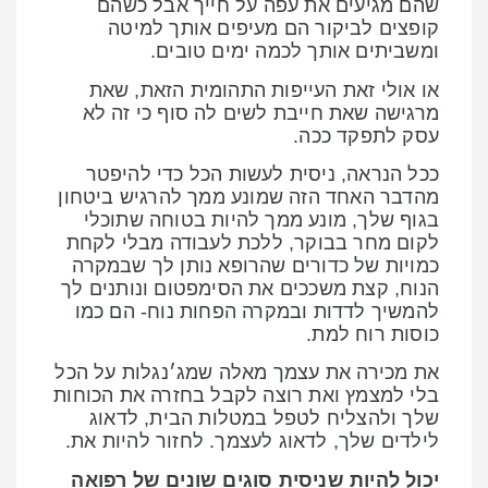
שהם מגיעים את עפה על חייך אבל כשהם
קופצים לביקור הם מעיפים אותך למיטה
ומשביתים אותך לכמה ימים טובים.
או אולי זאת העייפות התהומית הזאת, שאת
מרגישה שאת חייבת לשים לה סוף כי זה לא
עסק לתפקד ככה.
ככל הנראה, ניסית לעשות הכל כדי להיפטר
מהדבר האחד הזה שמונע ממך להרגיש ביטחון
בגוף שלך, מונע ממך להיות בטוחה שתוכלי
לקום מחר בבוקר, ללכת לעבודה מבלי לקחת
כמויות של כדורים שהרופא נותן לך שבמקרה
הנוח, קצת משככים את הסימפטום ונותנים לך
להמשיך לדדות ובמקרה הפחות נוח- הם כמו
כוסות רוח למת.
את מכירה את עצמך מאלה שמג׳נגלות על הכל
בלי למצמץ ואת רוצה לקבל בחזרה את הכוחות
שלך ולהצליח לטפל במטלות הבית, לדאוג
לילדים שלך, לדאוג לעצמך. לחזור להיות את.
יכול להיות שניסית סוגים שונים של רפואה