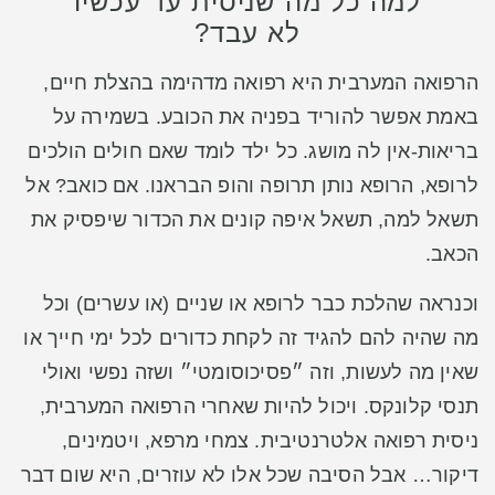
למה כל מה שניסית עד עכשיו
לא עבד?
הרפואה המערבית היא רפואה מדהימה בהצלת חיים,
באמת אפשר להוריד בפניה את הכובע. בשמירה על
בריאות-אין לה מושג. כל ילד לומד שאם חולים הולכים
לרופא, הרופא נותן תרופה והופ הבראנו.
אם כואב? אל
תשאל למה, תשאל איפה קונים את הכדור שיפסיק את
הכאב.
וכנראה שהלכת כבר לרופא או שניים (או עשרים) וכל
מה שהיה להם להגיד זה לקחת כדורים לכל ימי חייך או
שאין מה לעשות, וזה ״פסיכוסומטי״
ושזה נפשי ואולי
תנסי קלונקס. ויכול להיות שאחרי הרפואה המערבית,
ניסית רפואה אלטרנטיבית. צמחי מרפא, ויטמינים,
דיקור… אבל
הסיבה שכל אלו לא עוזרים,
היא שום דבר