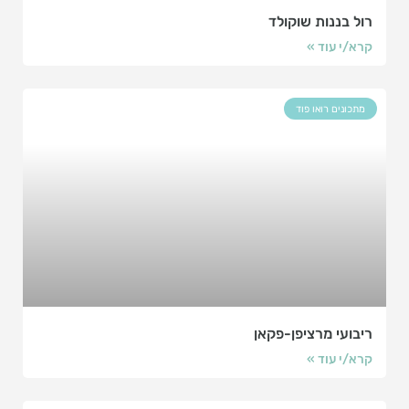
רול בננות שוקולד
קרא/י עוד »
מתכונים רואו פוד
ריבועי מרציפן-פקאן
קרא/י עוד »