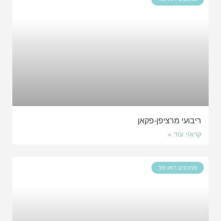
ריבועי מרציפן-פקאן
קרא/י עוד »
מתכונים רואו פוד