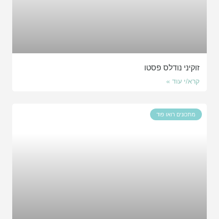
זוקיני נודלס פסטו
קרא/י עוד »
מתכונים רואו פוד