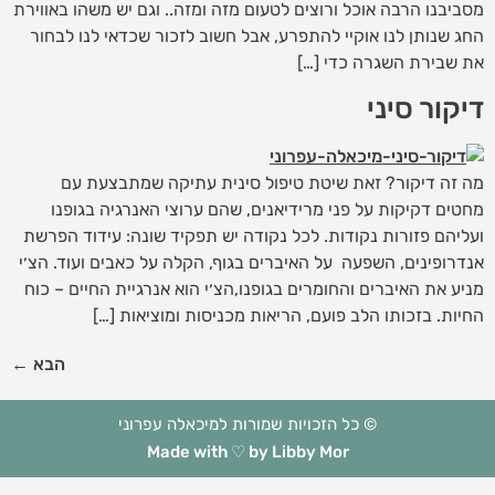
מסביבנו הרבה אוכל ורוצים לטעום מזה ומזה.. וגם יש משהו באווירת
החג שנותן לנו אוקיי להתפרע, אבל חשוב לזכור שכדאי לנו לבחור
את שבירת השגרה כדי […]
דיקור סיני
מה זה דיקור? זאת שיטת טיפול סינית עתיקה שמתבצעת עם
מחטים דקיקות על פני מרידיאנים, שהם ערוצי האנרגיה בגופנו
ועליהם פזורות נקודות. לכל נקודה יש תפקיד שונה: עידוד הפרשת
אנדרופינים, השפעה על האיברים בגוף, הקלה על כאבים ועוד. הצ׳י
מניע את האיברים והחומרים בגופנו,הצ׳י הוא אנרגיית החיים – כוח
החיות. בזכותו הלב פועם, הריאות מכניסות ומוציאות […]
הבא
←
© כל הזכויות שמורות למיכאלה עפרוני
Made with ♡ by Libby Mor