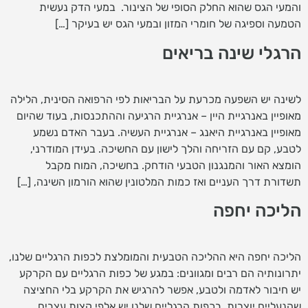
והמעי הגס שהוא החלק הסופי של הצינור. במעי הדק נעשית
הטמעה וספיגה של חומרי המזון ובמעי הגס יש בעיקר […]
הרגלי שינה בריאים
לשינה יש השפעה מכרעת על הבריאות לפי הרפואה הסינית, הלילה
מאופיין באנרגיית היין – אנרגיית הרגיעה וההתכנסות, בעוד שהיום
מאופיין באנרגיית היאנג – אנרגיית העשיה. בעבר האדם נשמע
לטבע, קם עם הזריחה והלך לישון עם החשיכה. בעידן המודרני,
הומצא האור והמנגנון הטבעי הודחק. בחשיכה, המוח מקבל
תשדורת דרך העניים ואז כמות המלטונין שהוא הורמון השינה, […]
הליכה יחפה
הליכה יחפה היא ההליכה הטבעית והמומלצת לכפות הרגליים שלנו,
יתרונותיה הם רבים ומגוונים: במגע של כפות הרגליים עם הקרקע
יש חיבור לאדמה ולטבע, אפשר להרגיש את הקרקע בלי החציצה
שהנעליים יוצרות. בכפות הרגליים שלנו יש אלפי קצות עצבים