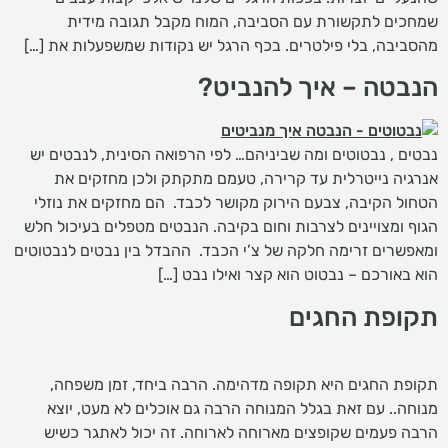
שמחכים לתקשורת עם הסביבה, המוח מקבל תגובה מידית
מהסביבה, בלי פילטרים. בכף הרגל יש נקודות שמשפעלות את […]
הנבטה – איך להנביט?
נבטים , נבטוטים ומה שביניהם… לפי הרפואה הסינית, לנבטים יש
אנרגיה נייטרלית עד קרירה, טעמם מתקתק ולכן מחזקים את
הטחול הקיבה, צבעם הירוק מקושר לכבד. הם מחזקים את נוזלי
הגוף ומצויינים לצרבות וחום בקיבה. הנבטים מטפלים בעיכול חלש
ומאפשרים זרימה חלקה של צ’י הכבד. ההבדל בין נבטים לנבטוטים
הוא באורכם – נבטוט הוא קצר ואילו נבט […]
תקופת החגים
תקופת החגים היא תקופה מדהימה. הרבה ביחד, זמן משפחה,
מנוחה.. עם זאת בגלל המנוחה הרבה גם אוכלים לא מעט, יוצא
הרבה פעמים שקופצים מארוחה לארוחה. זה יכול לאתגר כשיש