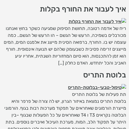
איך לעבור את החורף בקלות
ריח של אדמה רטובה, תחושת הסיפוק שמגיעה כשקר בחוץ ואנחנו
מכורבלים בשמיכה, הרעש של הגשם – הו הרעש של הגשם.. כמה
עוצמה יש בו. החורף, ברפואה הסינית מייצג את אלמנט המים, המים
מייצגים זרימה פסיבית כשבעומק שלהם יש תנועה אינסופית. חורף
הוא זמן להתכנסות, הוא סיום המחזוריות השנתית, אחריו יגיע
האביב והכל יתחדש. האדם כחלק […]
בלוטת התריס
תת פעילות של בלוטת התריס
בלוטת התריס נמצאת באיזור הגרון, יש לה צורה של פרפר והיא
מייצרת הורמונים שאחראים על תפקוד מערכות רבות בגוף. הורמוני
הבלוטה נקראים T3 ו T4 שאחראים על כל הפעולות שבגוף –בין
היתר על תפקוד הלב, המוח, מערכת העיכול ואיברים נוספים. בתת
פעילות, הבלוטה אינה מייצרת מספיק הורמונים ולכן המטאבוליזם