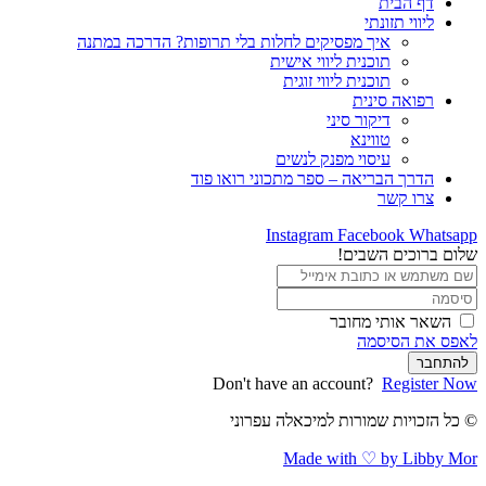
דף הבית
ליווי תזונתי
איך מפסיקים לחלות בלי תרופות? הדרכה במתנה
תוכנית ליווי אישית
תוכנית ליווי זוגית
רפואה סינית
דיקור סיני
טווינא
עיסוי מפנק לנשים
הדרך הבריאה – ספר מתכוני רואו פוד
צרו קשר
Instagram
Facebook
Whatsapp
שלום ברוכים השבים!
השאר אותי מחובר
לאפס את הסיסמה
להתחבר
Don't have an account?
Register Now
© כל הזכויות שמורות למיכאלה עפרוני
Made with ♡ by Libby Mor