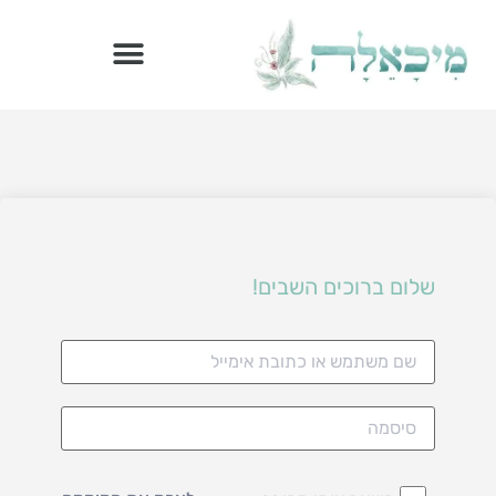
הדרך הבריאה – ספר מתכוני רואו פוד
שלום ברוכים השבים!