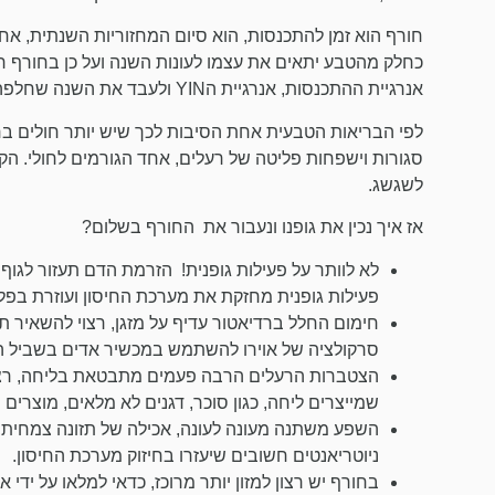
חורף הוא זמן להתכנסות, הוא סיום המחזוריות השנתית, אחר
כחלק מהטבע יתאים את עצמו לעונות השנה ועל כן בחורף רצו
אנרגיית ההתכנסות, אנרגיית הYIN ולעבד את השנה שחלפה.
לפי הבריאות הטבעית אחת הסיבות לכך שיש יותר חולים בח
סגורות וישפחות פליטה של רעלים, אחד הגורמים לחולי. הק
לשגשג.
אז איך נכין את גופנו ונעבור את החורף בשלום?
לא לוותר על פעילות גופנית! הזרמת הדם תעזור לגוף 
פעילות גופנית מחזקת את מערכת החיסון ועוזרת בפל
חימום החלל ברדיאטור עדיף על מזגן, רצוי להשאיר ת
סרקולציה של אוירו להשתמש במכשיר אדים בשביל ה
הצטברות הרעלים הרבה פעמים מתבטאת בליחה, רצוי
שמייצרים ליחה, כגון סוכר, דגנים לא מלאים, מוצרים 
השפע משתנה מעונה לעונה, אכילה של תזונה צמחית,
ניוטריאנטים חשובים שיעזרו בחיזוק מערכת החיסון.
בחורף יש רצון למזון יותר מרוכז, כדאי למלאו על ידי א