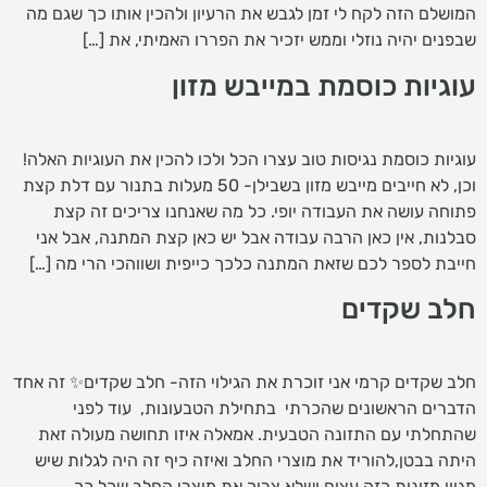
המושלם הזה לקח לי זמן לגבש את הרעיון ולהכין אותו כך שגם מה
שבפנים יהיה נוזלי וממש יזכיר את הפררו האמיתי, את […]
עוגיות כוסמת במייבש מזון
עוגיות כוסמת נגיסות טוב עצרו הכל ולכו להכין את העוגיות האלה!
וכן, לא חייבים מייבש מזון בשבילן- 50 מעלות בתנור עם דלת קצת
פתוחה עושה את העבודה יופי. כל מה שאנחנו צריכים זה קצת
סבלנות, אין כאן הרבה עבודה אבל יש כאן קצת המתנה, אבל אני
חייבת לספר לכם שזאת המתנה כלכך כייפית ושווהכי הרי מה […]
חלב שקדים
חלב שקדים קרמי אני זוכרת את הגילוי הזה- חלב שקדים✨ זה אחד
הדברים הראשונים שהכרתי בתחילת הטבעונות, עוד לפני
שהתחלתי עם התזונה הטבעית. אמאלה איזו תחושה מעולה זאת
היתה בבטן,להוריד את מוצרי החלב ואיזה כיף זה היה לגלות שיש
מגוון מזונות כזה עצום ושלא צריך את מוצרי החלב שכל כך