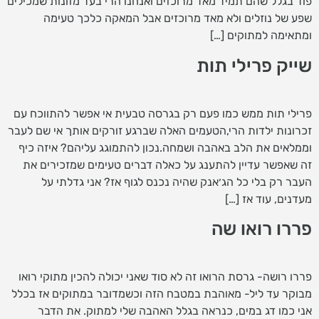
פוד בגלל שהם תמיד מאד מרוכזים ואנחנו הרי בעד מזונות שמכילים
שפע של נוזלים ולא מאד מרוכזים אבל המאקה כלכך טעימה
ומתאימה למתוקים […]
שייק פרילי תות
פרילי תות ממש כמו פעם רק בגרסה טבעית אי אפשר להתווכח עם
זכרונות ילדות הרי,הטעמים האלה שברגע זורקים אותך אי שם לעבר
וממלאים את הלב באהבה ושמחה.נכון להתמוגג עליהם? איזה כיף
זה שאפשר עדיין להתענג על כאלה דברים טעימים שמזכירים את
העבר רק בלי כל הג׳אנק שהיה נכנס לגוף אז? אני גדלתי על
מעדנים, עוד אז […]
פררו רואו שה
פררו רושה- גרסת הרואו זה לא סוד שאני יכולה להכין מתוקי רואו
מבוקר עד ליל- מאוהבת במטבח הזה וכשמדובר במתוקים אז בכלל
אני כמו דג במים, כנראה בגלל האהבה שלי למתוק. את הדבר